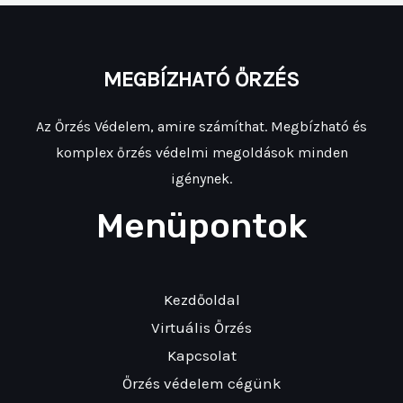
MEGBÍZHATÓ ŐRZÉS
Az Őrzés Védelem, amire számíthat. Megbízható és
komplex őrzés védelmi megoldások minden
igénynek.
Menüpontok
Kezdőoldal
Virtuális Őrzés
Kapcsolat
Őrzés védelem cégünk