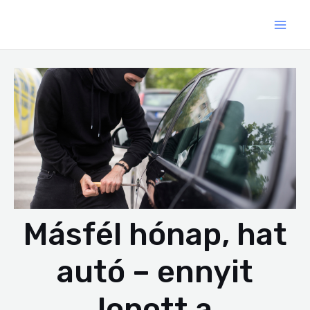
Skip
Bejegyzés
MAI
to
navigáció
ME
content
Másfél hónap, hat
autó – ennyit
lopott a