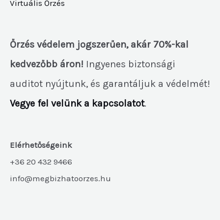
Virtuális Őrzés
Őrzés védelem jogszerűen, akár 70%-kal
kedvezőbb áron!
Ingyenes biztonsági
auditot nyújtunk, és garantáljuk a védelmét!
Vegye fel velünk a kapcsolatot
.
Elérhetőségeink
+36 20 432 9466
info@megbizhatoorzes.hu