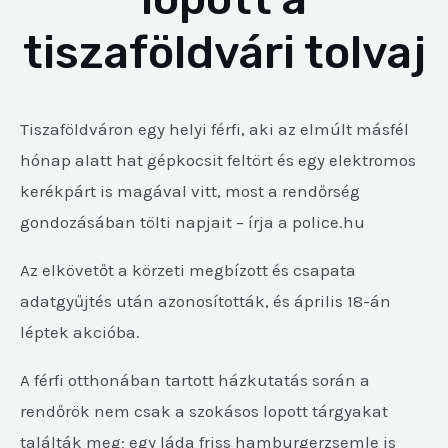
tiszaföldvári tolvaj
Tiszaföldváron egy helyi férfi, aki az elmúlt másfél
hónap alatt hat gépkocsit feltört és egy elektromos
kerékpárt is magával vitt, most a rendőrség
gondozásában tölti napjait – írja a police.hu
Az elkövetőt a körzeti megbízott és csapata
adatgyűjtés után azonosították, és április 18-án
léptek akcióba.
A férfi otthonában tartott házkutatás során a
rendőrök nem csak a szokásos lopott tárgyakat
találták meg; egy láda friss hamburgerzsemle is