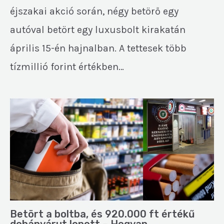
éjszakai akció során, négy betörő egy
autóval betört egy luxusbolt kirakatán
április 15-én hajnalban. A tettesek több
tízmillió forint értékben…
Betört a boltba, és 920.000 ft értékű
dohányárut lopott – Hogyan