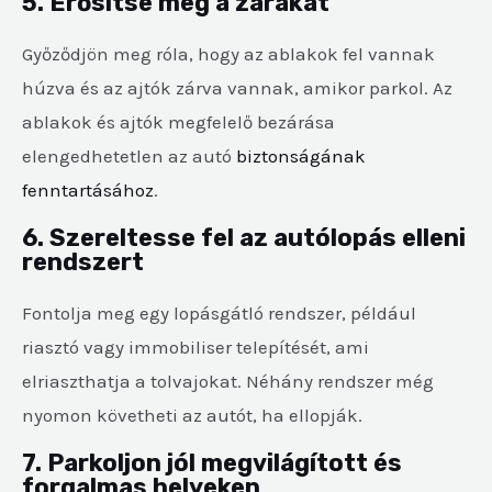
5. Erősítse meg a zárakat
Győződjön meg róla, hogy az ablakok fel vannak
húzva és az ajtók zárva vannak, amikor parkol. Az
ablakok és ajtók megfelelő bezárása
elengedhetetlen az autó
biztonságának
fenntartásához
.
6. Szereltesse fel az autólopás elleni
rendszert
Fontolja meg egy lopásgátló rendszer, például
riasztó vagy immobiliser telepítését, ami
elriaszthatja a tolvajokat. Néhány rendszer még
nyomon követheti az autót, ha ellopják.
7. Parkoljon jól megvilágított és
forgalmas helyeken